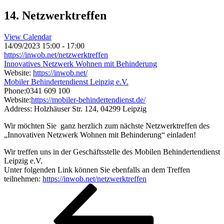
14. Netzwerktreffen
View Calendar
14/09/2023
15:00 - 17:00
https://inwob.net/netzwerktreffen
Innovatives Netzwerk Wohnen mit Behinderung
Website:
https://inwob.net/
Mobiler Behindertendienst Leipzig e.V.
Phone:
0341 609 100
Website:
https://mobiler-behindertendienst.de/
Address:
Holzhäuser Str. 124, 04299 Leipzig
Wir möchten Sie ganz herzlich zum nächste Netzwerktreffen des
„Innovativen Netzwerk Wohnen mit Behinderung“ einladen!
Wir treffen uns in der Geschäftsstelle des Mobilen Behindertendienst
Leipzig e.V.
Unter folgenden Link können Sie ebenfalls an dem Treffen
teilnehmen:
https://inwob.net/netzwerktreffen
Beitragsnavigation
Vorheriger
Beitrag