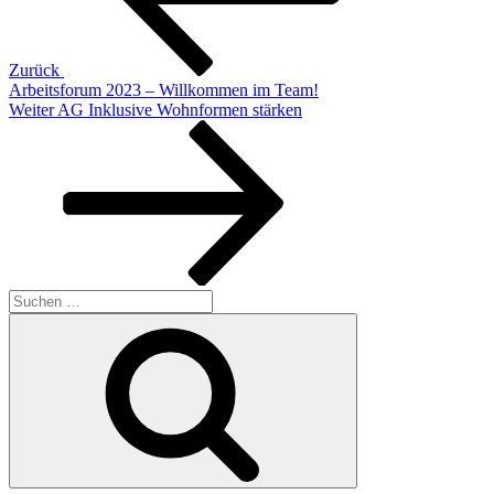
Zurück
Arbeitsforum 2023 – Willkommen im Team!
Nächster
Weiter
AG Inklusive Wohnformen stärken
Beitrag
Suche
nach:
Suchen