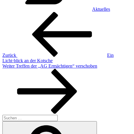
Aktuelles
Beitragsnavigation
Vorheriger
Beitrag
Zurück
Ein
Licht·blick an der Kotsche
Nächster
Weiter
Treffen der „AG Ermächtigen“ verschoben
Beitrag
Suche
nach:
Suchen