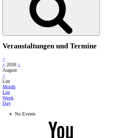
Veranstaltungen und Termine
<
<
2026
>
August
>
List
Month
List
Week
Day
No Events
Youtube