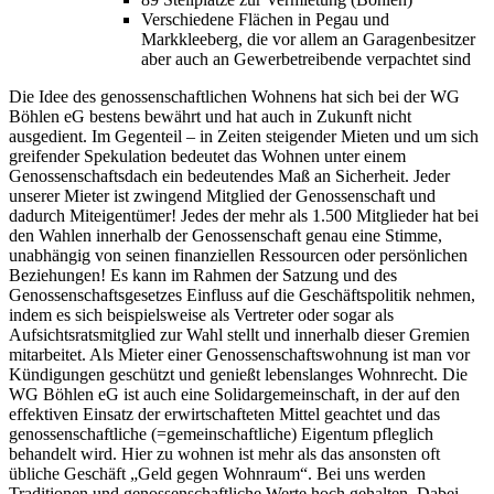
Verschiedene Flächen in Pegau und
Markkleeberg, die vor allem an Garagenbesitzer
aber auch an Gewerbetreibende verpachtet sind
Die Idee des genossenschaftlichen Wohnens hat sich bei der WG
Böhlen eG bestens bewährt und hat auch in Zukunft nicht
ausgedient. Im Gegenteil – in Zeiten steigender Mieten und um sich
greifender Spekulation bedeutet das Wohnen unter einem
Genossenschaftsdach ein bedeutendes Maß an Sicherheit. Jeder
unserer Mieter ist zwingend Mitglied der Genossenschaft und
dadurch Miteigentümer! Jedes der mehr als 1.500 Mitglieder hat bei
den Wahlen innerhalb der Genossenschaft genau eine Stimme,
unabhängig von seinen finanziellen Ressourcen oder persönlichen
Beziehungen! Es kann im Rahmen der Satzung und des
Genossenschaftsgesetzes Einfluss auf die Geschäftspolitik nehmen,
indem es sich beispielsweise als Vertreter oder sogar als
Aufsichtsratsmitglied zur Wahl stellt und innerhalb dieser Gremien
mitarbeitet. Als Mieter einer Genossenschaftswohnung ist man vor
Kündigungen geschützt und genießt lebenslanges Wohnrecht. Die
WG Böhlen eG ist auch eine Solidargemeinschaft, in der auf den
effektiven Einsatz der erwirtschafteten Mittel geachtet und das
genossenschaftliche (=gemeinschaftliche) Eigentum pfleglich
behandelt wird. Hier zu wohnen ist mehr als das ansonsten oft
übliche Geschäft „Geld gegen Wohnraum“. Bei uns werden
Traditionen und genossenschaftliche Werte hoch gehalten. Dabei