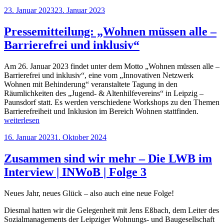
Veröffentlicht
23. Januar 2023
23. Januar 2023
am
Pressemitteilung: „Wohnen müssen alle –
Barrierefrei und inklusiv“
Am 26. Januar 2023 findet unter dem Motto „Wohnen müssen alle –
Barrierefrei und inklusiv“, eine vom „Innovativen Netzwerk
Wohnen mit Behinderung“ veranstaltete Tagung in den
Räumlichkeiten des „Jugend- & Altenhilfevereins“ in Leipzig –
Paunsdorf statt. Es werden verschiedene Workshops zu den Themen
„Pressem
Barrierefreiheit und Inklusion im Bereich Wohnen stattfinden.
„Wohne
weiterlesen
müssen
Veröffentlicht
16. Januar 2023
1. Oktober 2024
alle
am
–
Barriere
Zusammen sind wir mehr – Die LWB im
und
Interview | INWoB | Folge 3
inklusiv
Neues Jahr, neues Glück – also auch eine neue Folge!
Diesmal hatten wir die Gelegenheit mit Jens Eßbach, dem Leiter des
Sozialmanagements der Leipziger Wohnungs- und Baugesellschaft