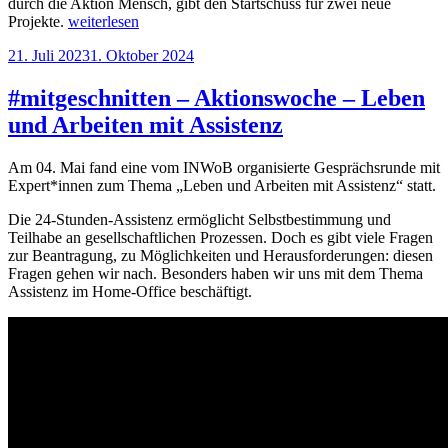
durch die Aktion Mensch, gibt den Startschuss für zwei neue
„Pressemitteilung:
Projekte.
weiterlesen
„Wir
Veröffentlicht
21. Juli 2023
1. Oktober 2024
wollen
am
wissen,
wo
#mitgeschnitten – Aktionswoche – Leben
der
und Arbeiten mit Assistenz
Schuh
drückt!““
Am 04. Mai fand eine vom INWoB organisierte Gesprächsrunde mit
Expert*innen zum Thema „Leben und Arbeiten mit Assistenz“ statt.
Die 24-Stunden-Assistenz ermöglicht Selbstbestimmung und
Teilhabe an gesellschaftlichen Prozessen. Doch es gibt viele Fragen
zur Beantragung, zu Möglichkeiten und Herausforderungen: diesen
Fragen gehen wir nach. Besonders haben wir uns mit dem Thema
Assistenz im Home-Office beschäftigt.