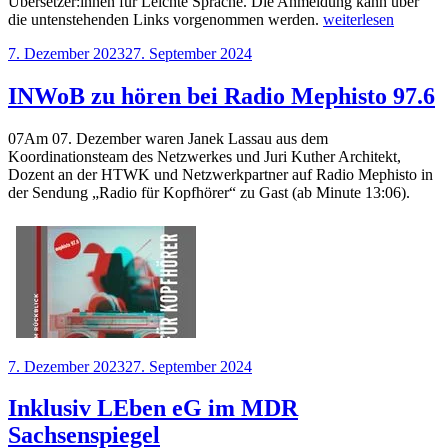
Übersetzer:innen für Leichte Sprache. Die Anmeldung kann über
„Pressemitteilung:
die untenstehenden Links vorgenommen werden.
weiterlesen
„Nur
Veröffentlicht
7. Dezember 2023
27. September 2024
wer
am
eine
Auswahl
INWoB zu hören bei Radio Mephisto 97.6
hat,
hat
07Am 07. Dezember waren Janek Lassau aus dem
auch
Koordinationsteam des Netzwerkes und Juri Kuther Architekt,
eine
Dozent an der HTWK und Netzwerkpartner auf Radio Mephisto in
Wahl!““
der Sendung „Radio für Kopfhörer“ zu Gast (ab Minute 13:06).
Veröffentlicht
7. Dezember 2023
27. September 2024
am
Inklusiv LEben eG im MDR
Sachsenspiegel