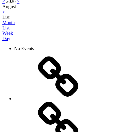
<
2026
>
August
>
List
Month
List
Week
Day
No Events
Aktuelles
Netzwerk