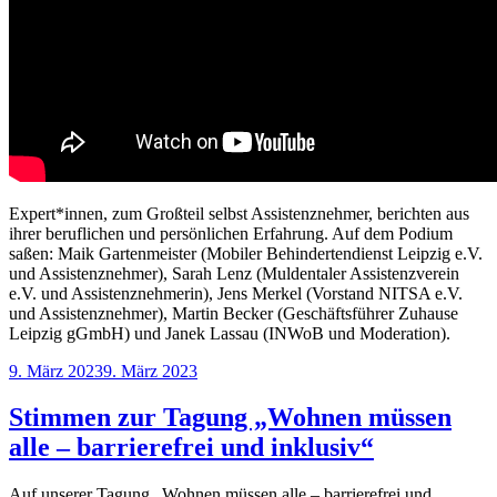
Expert*innen, zum Großteil selbst Assistenznehmer, berichten aus
ihrer beruflichen und persönlichen Erfahrung. Auf dem Podium
saßen: Maik Gartenmeister (Mobiler Behindertendienst Leipzig e.V.
und Assistenznehmer), Sarah Lenz (Muldentaler Assistenzverein
e.V. und Assistenznehmerin), Jens Merkel (Vorstand NITSA e.V.
und Assistenznehmer), Martin Becker (Geschäftsführer Zuhause
Leipzig gGmbH) und Janek Lassau (INWoB und Moderation).
Veröffentlicht
9. März 2023
9. März 2023
am
Stimmen zur Tagung „Wohnen müssen
alle – barrierefrei und inklusiv“
Auf unserer Tagung „Wohnen müssen alle – barrierefrei und