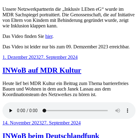
Unsere Netzwerkpartnerin die „Inklusiv LEben eG“ wurde im
MDR Sachspiegel portraitiert. Die Genossenschaft, die auf Initiative
von Eltern von Kindern mit Behinderung gegründet wurde, zeigt
wie Inklusion klappen kann.
Das Video finden Sie
hier
.
Das Video ist leider nur bis zum 09. Demzember 2023 erreichbar.
Veröffentlicht
1. Dezember 2023
27. September 2024
am
INWoB auf MDR Kultur
Heute lief bei MDR Kultur ein Beitrag zum Thema barrierefreies
Bauen und Wohnen in dem auch Janek Lassau aus dem
Koordinationsteam des Netzwerkes zu hören ist.
Veröffentlicht
14. November 2023
27. September 2024
am
INWoB beim Deutschlandfunk