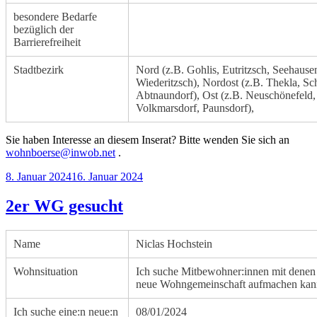
besondere Bedarfe
bezüglich der
Barrierefreiheit
Stadtbezirk
Nord (z.B. Gohlis, Eutritzsch, Seehause
Wiederitzsch), Nordost (z.B. Thekla, Sc
Abtnaundorf), Ost (z.B. Neuschönefeld,
Volkmarsdorf, Paunsdorf),
Sie haben Interesse an diesem Inserat? Bitte wenden Sie sich an
wohnboerse@inwob.net
.
Veröffentlicht
8. Januar 2024
16. Januar 2024
am
2er WG gesucht
Name
Niclas Hochstein
Wohnsituation
Ich suche Mitbewohner:innen mit denen 
neue Wohngemeinschaft aufmachen kan
Ich suche eine:n neue:n
08/01/2024