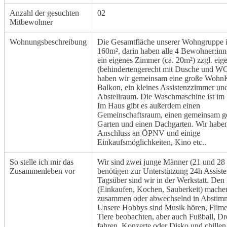
Anzahl der gesuchten
02
Mitbewohner
Wohnungsbeschreibung
Die Gesamtfläche unserer Wohngruppe is
160m², darin haben alle 4 Bewohner:inn
ein eigenes Zimmer (ca. 20m²) zzgl. ei
(behindertengerecht mit Dusche und WC
haben wir gemeinsam eine große Wohn
Balkon, ein kleines Assistenzzimmer un
Abstellraum. Die Waschmaschine ist im 
Im Haus gibt es außerdem einen
Gemeinschaftsraum, einen gemeinsam g
Garten und einen Dachgarten. Wir habe
Anschluss an ÖPNV und einige
Einkaufsmöglichkeiten, Kino etc..
So stelle ich mir das
Wir sind zwei junge Männer (21 und 28 
Zusammenleben vor
benötigen zur Unterstützung 24h Assiste
Tagsüber sind wir in der Werkstatt. Den
(Einkaufen, Kochen, Sauberkeit) mache
zusammen oder abwechselnd in Abstim
Unsere Hobbys sind Musik hören, Filme
Tiere beobachten, aber auch Fußball, Dr
fahren, Konzerte oder Disko und chillen