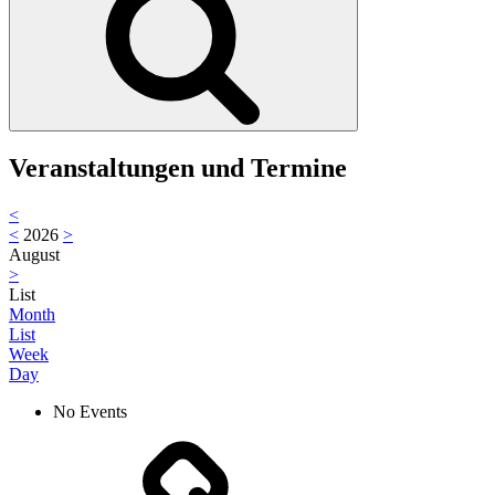
Veranstaltungen und Termine
<
<
2026
>
August
>
List
Month
List
Week
Day
No Events
Aktuelles