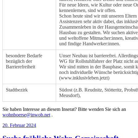
Für neue Ideen, wie Kultur oder neue Or
kennenlernen, sind wir offen.
Schon heute sind wir mit unseren Eltern
Assistenzen sehr aktiv dabei, das inklusi
Zusammenleben in der Hausgemeinschaf
Hausbau zu gestalten. Wir suchen aktive,
und weltoffene Mitmacher:innen, kreati
und findige Handwerker:innen.
besondere Bedarfe
Unser Neubau ist barrierefrei. Allerdings 
bezüglich der
WG für Rollstuhlfahrer der Platz nicht a
Barrierefreiheit
Wir sind mitten in der Bauphase, somit k
noch individuelle Wünsche berücksichti
(www.inklusivleben.jetzt)
Stadtbezirk
Südost (z.B. Reudnitz, Stötteritz, Probst
Meusdorf),
Sie haben Interesse an diesem Inserat? Bitte wenden Sie sich an
wohnboerse@inwob.net
.
Veröffentlicht
20. Februar 2024
am