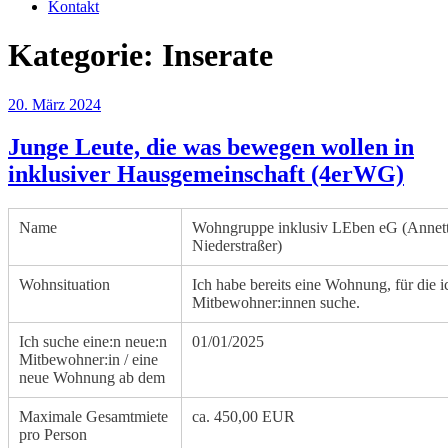
Kontakt
Kategorie:
Inserate
Veröffentlicht
20. März 2024
am
Junge Leute, die was bewegen wollen in
inklusiver Hausgemeinschaft (4erWG)
Name
Wohngruppe inklusiv LEben eG (Annet
Niederstraßer)
Wohnsituation
Ich habe bereits eine Wohnung, für die 
Mitbewohner:innen suche.
Ich suche eine:n neue:n
01/01/2025
Mitbewohner:in / eine
neue Wohnung ab dem
Maximale Gesamtmiete
ca. 450,00 EUR
pro Person