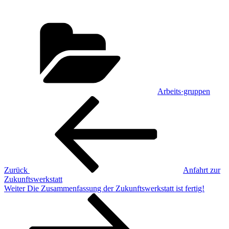
Kategorien
Arbeits·gruppen
Beitragsnavigation
Vorheriger
Beitrag
Zurück
Anfahrt zur
Zukunftswerkstatt
Nächster
Weiter
Die Zusammenfassung der Zukunftswerkstatt ist fertig!
Beitrag