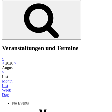
nach:
Suchen
Veranstaltungen und Termine
<
<
2026
>
August
>
List
Month
List
Week
Day
No Events
Youtube