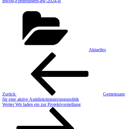
inwob-Forderungen-ltw-2024-ls
Kategorien
Aktuelles
Beitragsnavigation
Vorheriger
Beitrag
Zurück
Gemeinsam
für eine aktive Antidiskriminierungspolitik
Nächster
Weiter
Wir laden ein zur Projektvorstellung
Beitrag