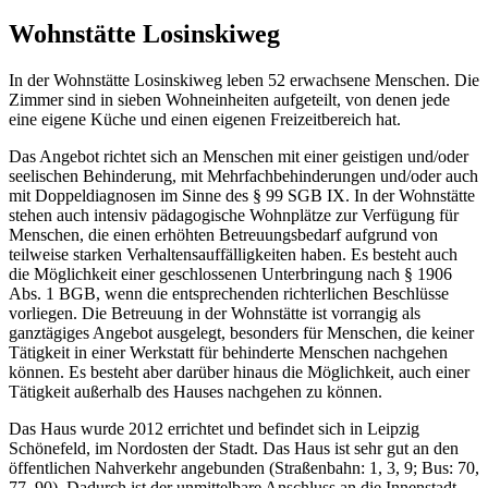
Wohnstätte Losinskiweg
In der Wohnstätte Losinskiweg leben 52 erwachsene Menschen. Die
Zimmer sind in sieben Wohneinheiten aufgeteilt, von denen jede
eine eigene Küche und einen eigenen Freizeitbereich hat.
Das Angebot richtet sich an Menschen mit einer geistigen und/oder
seelischen Behinderung, mit Mehrfachbehinderungen und/oder auch
mit Doppeldiagnosen im Sinne des § 99 SGB IX. In der Wohnstätte
stehen auch intensiv pädagogische Wohnplätze zur Verfügung für
Menschen, die einen erhöhten Betreuungsbedarf aufgrund von
teilweise starken Verhaltensauffälligkeiten haben. Es besteht auch
die Möglichkeit einer geschlossenen Unterbringung nach § 1906
Abs. 1 BGB, wenn die entsprechenden richterlichen Beschlüsse
vorliegen. Die Betreuung in der Wohnstätte ist vorrangig als
ganztägiges Angebot ausgelegt, besonders für Menschen, die keiner
Tätigkeit in einer Werkstatt für behinderte Menschen nachgehen
können. Es besteht aber darüber hinaus die Möglichkeit, auch einer
Tätigkeit außerhalb des Hauses nachgehen zu können.
Das Haus wurde 2012 errichtet und befindet sich in Leipzig
Schönefeld, im Nordosten der Stadt. Das Haus ist sehr gut an den
öffentlichen Nahverkehr angebunden (Straßenbahn: 1, 3, 9; Bus: 70,
77, 90). Dadurch ist der unmittelbare Anschluss an die Innenstadt