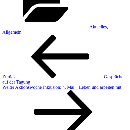
Aktuelles
,
Allgemein
Beitragsnavigation
Vorheriger
Beitrag
Zurück
Gespräche
auf der Tagung
Nächster
Weiter
Aktionswoche Inklusion: 4. Mai – Leben und arbeiten mit
Beitrag