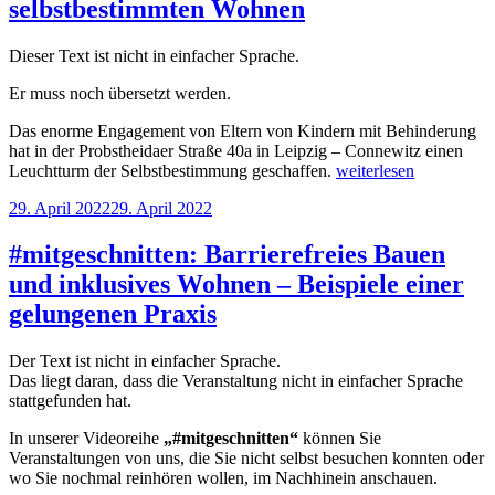
selbstbestimmten Wohnen
Dieser Text ist nicht in einfacher Sprache.
Er muss noch übersetzt werden.
Das enorme Engagement von Eltern von Kindern mit Behinderung
hat in der Probstheidaer Straße 40a in Leipzig – Connewitz einen
„Beispiele
Leuchtturm der Selbstbestimmung geschaffen.
weiterlesen
einer
Veröffentlicht
29. April 2022
29. April 2022
gelungenen
am
Praxis:
Die
#mitgeschnitten: Barrierefreies Bauen
WG
und inklusives Wohnen – Beispiele einer
Connewitz
–
gelungenen Praxis
Mit
Eigeninitiative
Der Text ist nicht in einfacher Sprache.
zum
Das liegt daran, dass die Veranstaltung nicht in einfacher Sprache
selbstbestimmten
stattgefunden hat.
Wohnen“
In unserer Videoreihe
„#mitgeschnitten“
können Sie
Veranstaltungen von uns, die Sie nicht selbst besuchen konnten oder
wo Sie nochmal reinhören wollen, im Nachhinein anschauen.