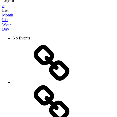
August
>
List
Month
List
Week
Day
No Events
Aktuelles
Netzwerk