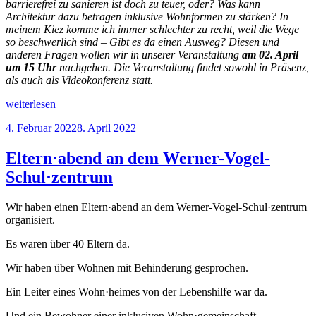
barrierefrei zu sanieren ist doch zu teuer, oder? Was kann
Architektur dazu betragen inklusive Wohnformen zu stärken? In
meinem Kiez komme ich immer schlechter zu recht, weil die Wege
so beschwerlich sind – Gibt es da einen Ausweg? Diesen und
anderen Fragen wollen wir in unserer Veranstaltung
am 02. April
um 15 Uhr
nachgehen. Die Veranstaltung findet sowohl in Präsenz,
als auch als Videokonferenz statt.
„Barrierefreies
weiterlesen
Bauen
Veröffentlicht
4. Februar 2022
8. April 2022
und
am
inklusives
Wohnen
Eltern·abend an dem Werner-Vogel-
–
Schul·zentrum
Eine
gelungene
Praxis“
Wir haben einen Eltern·abend an dem Werner-Vogel-Schul·zentrum
organisiert.
Es waren über 40 Eltern da.
Wir haben über Wohnen mit Behinderung gesprochen.
Ein Leiter eines Wohn·heimes von der Lebenshilfe war da.
Und ein Bewohner einer inklusiven Wohn·gemeinschaft.