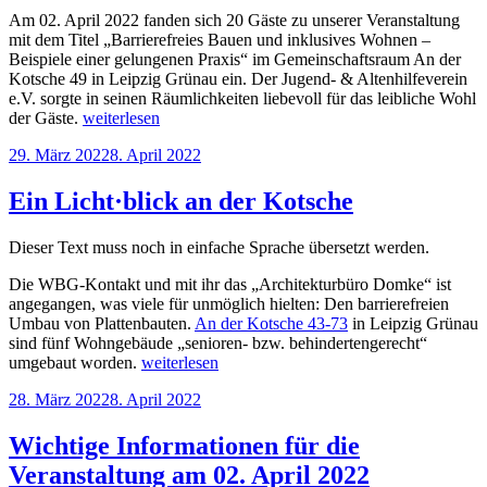
Am 02. April 2022 fanden sich 20 Gäste zu unserer Veranstaltung
mit dem Titel „Barrierefreies Bauen und inklusives Wohnen –
Beispiele einer gelungenen Praxis“ im Gemeinschaftsraum An der
Kotsche 49 in Leipzig Grünau ein. Der Jugend- & Altenhilfeverein
e.V. sorgte in seinen Räumlichkeiten liebevoll für das leibliche Wohl
„#mitgeschnitten:
der Gäste.
weiterlesen
Barrierefreies
Veröffentlicht
29. März 2022
8. April 2022
Bauen
am
und
inklusives
Ein Licht·blick an der Kotsche
Wohnen
–
Dieser Text muss noch in einfache Sprache übersetzt werden.
Beispiele
einer
Die WBG-Kontakt und mit ihr das „Architekturbüro Domke“ ist
gelungenen
angegangen, was viele für unmöglich hielten: Den barrierefreien
Praxis“
Umbau von Plattenbauten.
An der Kotsche 43-73
in Leipzig Grünau
sind fünf Wohngebäude „senioren- bzw. behindertengerecht“
„Ein
umgebaut worden.
weiterlesen
Licht·blick
Veröffentlicht
28. März 2022
8. April 2022
an
am
der
Kotsche“
Wichtige Informationen für die
Veranstaltung am 02. April 2022