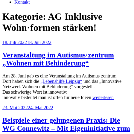
Kontakt
Kategorie:
AG Inklusive
Wohn·formen stärken!
Veröffentlicht
18. Juli 2022
18. Juli 2022
am
Veranstaltung im Autismus·zentrum
„Wohnen mit Behinderung“
Am 28. Juni gab es eine Veranstaltung im Autismus·zentrum.
Dort haben sich die
„Lebenshilfe Leipzig“
und das „Innovative
Netzwerk Wohnen mit Behinderung“ vorgestellt.
Das schwierige Wort ist innovativ:
„Veranstaltung
innovativ bedeutet man ist offen für neue Ideen
weiterlesen
im
Veröffentlicht
23. Mai 2022
24. Mai 2022
Autismus·zentrum
am
„Wohnen
mit
Beispiele einer gelungenen Praxis: Die
Behinderung““
WG Connewitz – Mit Eigeninitiative zum