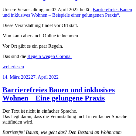
Unsere Veranstaltung am 02.April 2022 heißt
„Barrierefreies Bauen
und inklusives Wohnen – Beispiele einer gelungenen Praxis“.
Diese Veranstaltung findet vor Ort statt.
Man kann aber auch Online teilnehmen.
Vor Ort gibt es ein paar Regeln.
Das sind die
Regeln wegen Corona.
„Wichtige
weiterlesen
Informationen
Veröffentlicht
14. März 2022
27. April 2022
für
am
die
Veranstaltung
Barrierefreies Bauen und inklusives
am
Wohnen – Eine gelungene Praxis
02.
April
2022“
Der Text ist nicht in einfacher Sprache.
Das liegt daran, dass die Veranstaltung nicht in einfacher Sprache
stattfinden wird.
Barrierefrei Bauen, wie geht das? Den Bestand an Wohnraum