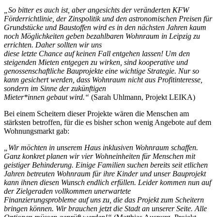
„So bitter es auch ist, aber angesichts der veränderten KFW
Förderrichtlinie, der Zinspolitik und
den astronomischen Preisen für
Grundstücke und Baustoffen wird es in den nächsten Jahren kaum
noch Möglichkeiten geben bezahlbaren Wohnraum in Leipzig zu
errichten. Daher sollten wir uns
diese letzte Chance auf keinen Fall entgehen lassen! Um den
steigenden Mieten entgegen zu
wirken, sind kooperative und
genossenschaftliche Bauprojekte eine wichtige Strategie. Nur so
kann
gesichert werden, dass Wohnraum nicht aus Profitinteresse,
sondern im Sinne der zukünftigen
Mieter*innen gebaut wird.“
(Sarah Uhlmann, Projekt LEIKA)
Bei einem Scheitern dieser Projekte wären die Menschen am
stärksten betroffen, für die es bisher schon wenig Angebote auf dem
Wohnungsmarkt gab:
„Wir möchten in unserem Haus inklusiven Wohnraum schaffen.
Ganz konkret planen wir vier Wohneinheiten für Menschen mit
geistiger Behinderung. Einige Familien suchen bereits seit etlichen
Jahren betreuten Wohnraum für ihre Kinder und unser Bauprojekt
kann ihnen diesen Wunsch endlich erfüllen. Leider kommen nun auf
der Zielgeraden vollkommen unerwartete
Finanzierungsprobleme auf uns zu, die das Projekt zum Scheitern
bringen können. Wir brauchen jetzt die Stadt an unserer Seite. Alle